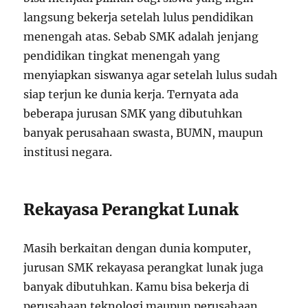
langsung bekerja setelah lulus pendidikan
menengah atas. Sebab SMK adalah jenjang
pendidikan tingkat menengah yang
menyiapkan siswanya agar setelah lulus sudah
siap terjun ke dunia kerja. Ternyata ada
beberapa jurusan SMK yang dibutuhkan
banyak perusahaan swasta, BUMN, maupun
institusi negara.
Rekayasa Perangkat Lunak
Masih berkaitan dengan dunia komputer,
jurusan SMK rekayasa perangkat lunak juga
banyak dibutuhkan. Kamu bisa bekerja di
perusahaan teknologi maupun perusahaan