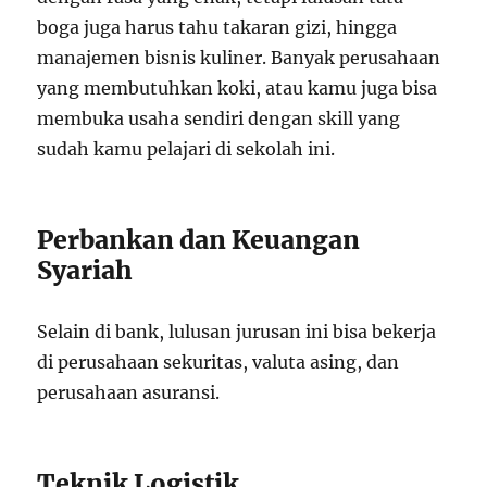
boga juga harus tahu takaran gizi, hingga
manajemen bisnis kuliner. Banyak perusahaan
yang membutuhkan koki, atau kamu juga bisa
membuka usaha sendiri dengan skill yang
sudah kamu pelajari di sekolah ini.
Perbankan dan Keuangan
Syariah
Selain di bank, lulusan jurusan ini bisa bekerja
di perusahaan sekuritas, valuta asing, dan
perusahaan asuransi.
Teknik Logistik