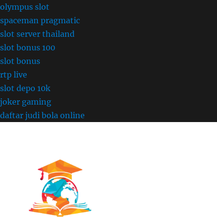
olympus slot
spaceman pragmatic
slot server thailand
slot bonus 100
slot bonus
rtp live
slot depo 10k
joker gaming
daftar judi bola online