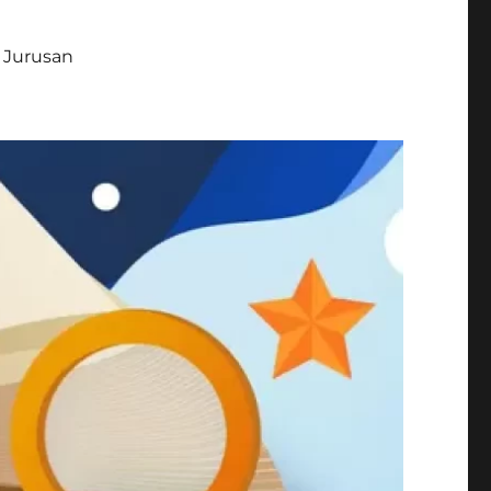
Jurusan