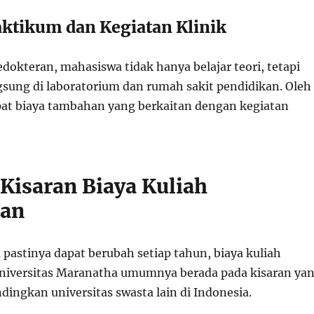
raktikum dan Kegiatan Klinik
dokteran, mahasiswa tidak hanya belajar teori, tetapi
ngsung di laboratorium dan rumah sakit pendidikan. Oleh
apat biaya tambahan yang berkaitan dengan kegiatan
 Kisaran Biaya Kuliah
ran
pastinya dapat berubah setiap tahun, biaya kuliah
niversitas Maranatha umumnya berada pada kisaran ya
dingkan universitas swasta lain di Indonesia.