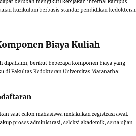
ya dapat berubah mengikuti kebijakan internal kampus
ian kurikulum berbasis standar pendidikan kedoktera
Komponen Biaya Kuliah
h dipahami, berikut beberapa komponen biaya yang
 di Fakultas Kedokteran Universitas Maranatha:
ndaftaran
rkan saat calon mahasiswa melakukan registrasi awal.
p proses administrasi, seleksi akademik, serta ujian