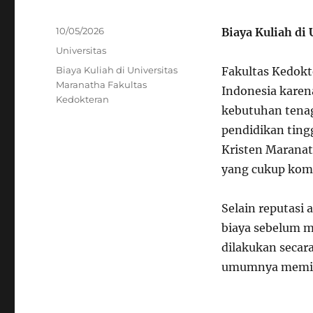
Posted
10/05/2026
Biaya Kuliah di
on
Categories
Universitas
Tags
Biaya Kuliah di Universitas
Fakultas Kedokte
Maranatha Fakultas
Indonesia kare
Kedokteran
kebutuhan tenag
pendidikan ting
Kristen Marana
yang cukup komp
Selain reputasi
biaya sebelum m
dilakukan secar
umumnya memilik