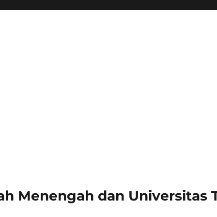
ah Menengah dan Universitas 