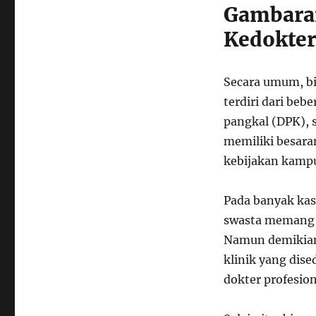
Gambara
Kedokte
Secara umum, bi
terdiri dari be
pangkal (DPK), 
memiliki besara
kebijakan kampu
Pada banyak ka
swasta memang m
Namun demikian,
klinik yang dis
dokter profesion