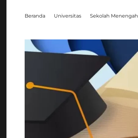
Beranda
Universitas
Sekolah Menengah