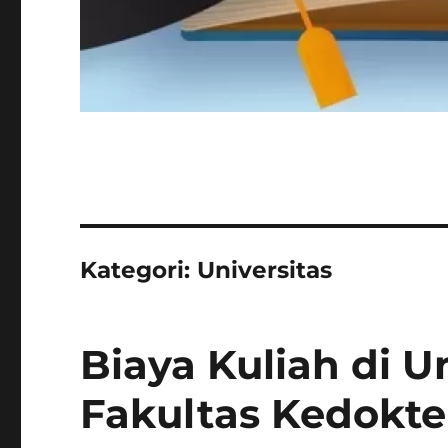
Kategori:
Universitas
Biaya Kuliah di U
Fakultas Kedokte