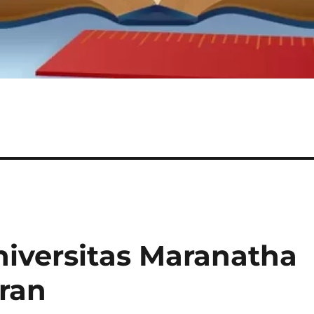
niversitas Maranatha
ran