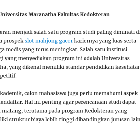
 Universitas Maranatha Fakultas Kedokteran
ran menjadi salah satu program studi paling diminati d
na prospek
slot mahjong gacor
kariernya yang luas serta
a medis yang terus meningkat. Salah satu institusi
gi yang menyediakan program ini adalah
Universitas
tha
, yang dikenal memiliki standar pendidikan kesehata
etitif.
 akademik, calon mahasiswa juga perlu memahami aspek
endaftar. Hal ini penting agar perencanaan studi dapat
a matang, terutama pada program Kedokteran yang
i struktur biaya lebih tinggi dibandingkan jurusan lain