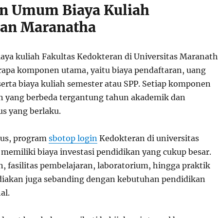
n Umum Biaya Kuliah
ran Maranatha
aya kuliah Fakultas Kedokteran di Universitas Maranat
berapa komponen utama, yaitu biaya pendaftaran, uang
serta biaya kuliah semester atau SPP. Setiap komponen
n yang berbeda tergantung tahun akademik dan
s yang berlaku.
sus, program
sbotop login
Kedokteran di universitas
emiliki biaya investasi pendidikan yang cukup besar.
 fasilitas pembelajaran, laboratorium, hingga praktik
ediakan juga sebanding dengan kebutuhan pendidikan
al.