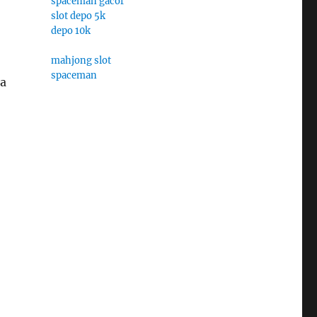
spaceman gacor
slot depo 5k
depo 10k
mahjong slot
spaceman
ha