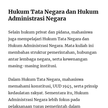
Hukum Tata Negara dan Hukum
Administrasi Negara
Selain hukum privat dan pidana, mahasiswa
juga mempelajari Hukum Tata Negara dan
Hukum Administrasi Negara. Mata kuliah ini
membahas struktur pemerintahan, hubungan
antar lembaga negara, serta kewenangan
masing-masing institusi.
Dalam Hukum Tata Negara, mahasiswa
memahami konstitusi, UUD 1945, serta prinsip
kedaulatan rakyat. Sementara itu, Hukum
Administrasi Negara lebih fokus pada
pelaksanaan tugas pemerintah dalam