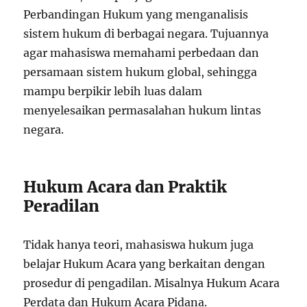
Perbandingan Hukum yang menganalisis
sistem hukum di berbagai negara. Tujuannya
agar mahasiswa memahami perbedaan dan
persamaan sistem hukum global, sehingga
mampu berpikir lebih luas dalam
menyelesaikan permasalahan hukum lintas
negara.
Hukum Acara dan Praktik
Peradilan
Tidak hanya teori, mahasiswa hukum juga
belajar Hukum Acara yang berkaitan dengan
prosedur di pengadilan. Misalnya Hukum Acara
Perdata dan Hukum Acara Pidana.