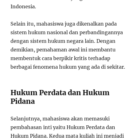
Indonesia.
Selain itu, mahasiswa juga dikenalkan pada
sistem hukum nasional dan perbandingannya
dengan sistem hukum negara lain. Dengan
demikian, pemahaman awal ini membantu
membentuk cara berpikir kritis terhadap
berbagai fenomena hukum yang ada di sekitar.
Hukum Perdata dan Hukum
Pidana
Selanjutnya, mahasiswa akan memasuki
pembahasan inti yaitu Hukum Perdata dan
Hukum Pidana. Kedua mata kuliah ini menjadi