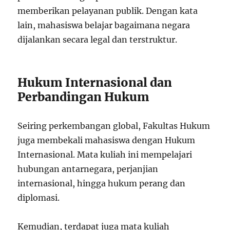
memberikan pelayanan publik. Dengan kata
lain, mahasiswa belajar bagaimana negara
dijalankan secara legal dan terstruktur.
Hukum Internasional dan
Perbandingan Hukum
Seiring perkembangan global, Fakultas Hukum
juga membekali mahasiswa dengan Hukum
Internasional. Mata kuliah ini mempelajari
hubungan antarnegara, perjanjian
internasional, hingga hukum perang dan
diplomasi.
Kemudian, terdapat juga mata kuliah