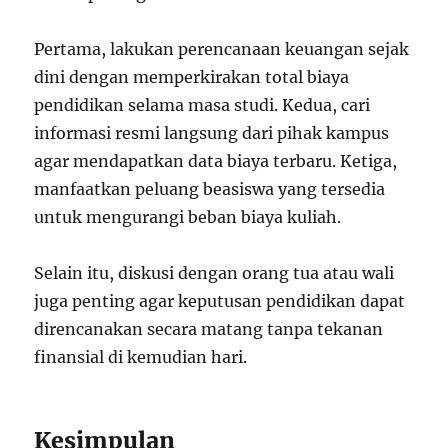
Pertama, lakukan perencanaan keuangan sejak
dini dengan memperkirakan total biaya
pendidikan selama masa studi. Kedua, cari
informasi resmi langsung dari pihak kampus
agar mendapatkan data biaya terbaru. Ketiga,
manfaatkan peluang beasiswa yang tersedia
untuk mengurangi beban biaya kuliah.
Selain itu, diskusi dengan orang tua atau wali
juga penting agar keputusan pendidikan dapat
direncanakan secara matang tanpa tekanan
finansial di kemudian hari.
Kesimpulan