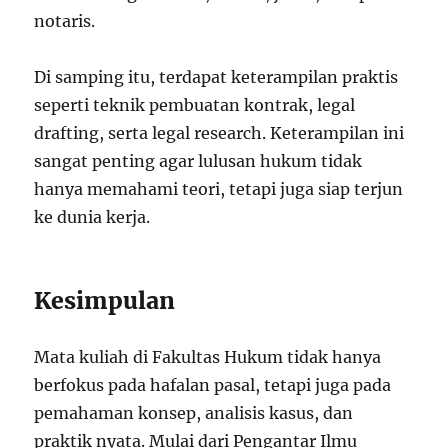
notaris.
Di samping itu, terdapat keterampilan praktis
seperti teknik pembuatan kontrak, legal
drafting, serta legal research. Keterampilan ini
sangat penting agar lulusan hukum tidak
hanya memahami teori, tetapi juga siap terjun
ke dunia kerja.
Kesimpulan
Mata kuliah di Fakultas Hukum tidak hanya
berfokus pada hafalan pasal, tetapi juga pada
pemahaman konsep, analisis kasus, dan
praktik nyata. Mulai dari Pengantar Ilmu