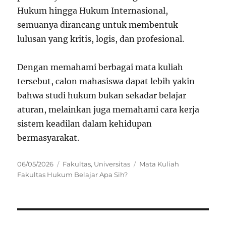
Hukum hingga Hukum Internasional,
semuanya dirancang untuk membentuk
lulusan yang kritis, logis, dan profesional.
Dengan memahami berbagai mata kuliah
tersebut, calon mahasiswa dapat lebih yakin
bahwa studi hukum bukan sekadar belajar
aturan, melainkan juga memahami cara kerja
sistem keadilan dalam kehidupan
bermasyarakat.
P
C
T
06/05/2026
Fakultas
,
Universitas
Mata Kuliah
o
a
a
Fakultas Hukum Belajar Apa Sih?
s
t
g
t
e
s
e
g
d
o