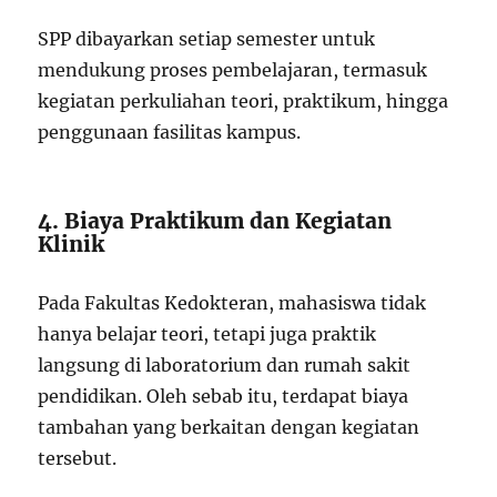
SPP dibayarkan setiap semester untuk
mendukung proses pembelajaran, termasuk
kegiatan perkuliahan teori, praktikum, hingga
penggunaan fasilitas kampus.
4. Biaya Praktikum dan Kegiatan
Klinik
Pada Fakultas Kedokteran, mahasiswa tidak
hanya belajar teori, tetapi juga praktik
langsung di laboratorium dan rumah sakit
pendidikan. Oleh sebab itu, terdapat biaya
tambahan yang berkaitan dengan kegiatan
tersebut.