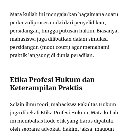
Mata kuliah ini mengajarkan bagaimana suatu
perkara diproses mulai dari penyelidikan,
persidangan, hingga putusan hakim. Biasanya,
mahasiswa juga dilibatkan dalam simulasi
persidangan (moot court) agar memahami
praktik langsung di dunia peradilan.
Etika Profesi Hukum dan
Keterampilan Praktis
Selain ilmu teori, mahasiswa Fakultas Hukum
juga dibekali Etika Profesi Hukum. Mata kuliah
ini membahas kode etik yang harus dipatuhi
oleh seorang advokat, hakim, jaksa, maupun