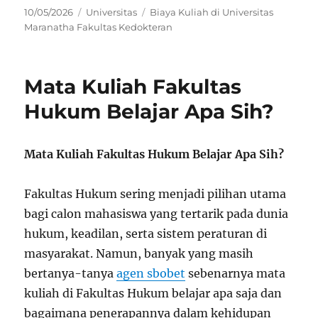
P
C
T
10/05/2026
Universitas
Biaya Kuliah di Universitas
o
a
a
Maranatha Fakultas Kedokteran
s
t
g
t
e
s
e
g
Mata Kuliah Fakultas
d
o
o
r
Hukum Belajar Apa Sih?
n
i
e
s
Mata Kuliah Fakultas Hukum Belajar Apa Sih?
Fakultas Hukum sering menjadi pilihan utama
bagi calon mahasiswa yang tertarik pada dunia
hukum, keadilan, serta sistem peraturan di
masyarakat. Namun, banyak yang masih
bertanya-tanya
agen sbobet
sebenarnya mata
kuliah di Fakultas Hukum belajar apa saja dan
bagaimana penerapannya dalam kehidupan