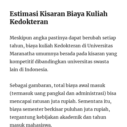
Estimasi Kisaran Biaya Kuliah
Kedokteran
Meskipun angka pastinya dapat berubah setiap
tahun, biaya kuliah Kedokteran di Universitas
Maranatha umumnya berada pada kisaran yang
kompetitif dibandingkan universitas swasta
lain di Indonesia.
Sebagai gambaran, total biaya awal masuk
(termasuk uang pangkal dan administrasi) bisa
mencapai ratusan juta rupiah. Sementara itu,
biaya semester berkisar puluhan juta rupiah,
tergantung kebijakan akademik dan tahun
masuk mahasiswa.