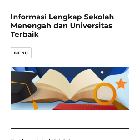
Informasi Lengkap Sekolah
Menengah dan Universitas
Terbaik
MENU