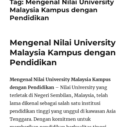
Tag:
Mengenal Nilai University
Malaysia Kampus dengan
Pendidikan
Mengenal Nilai University
Malaysia Kampus dengan
Pendidikan
Mengenal Nilai University Malaysia Kampus
dengan Pendidikan
– Nilai University yang
terletak di Negeri Sembilan, Malaysia, telah
lama dikenal sebagai salah satu institusi
pendidikan tinggi yang unggul di kawasan Asia
Tenggara. Dengan komitmen untuk