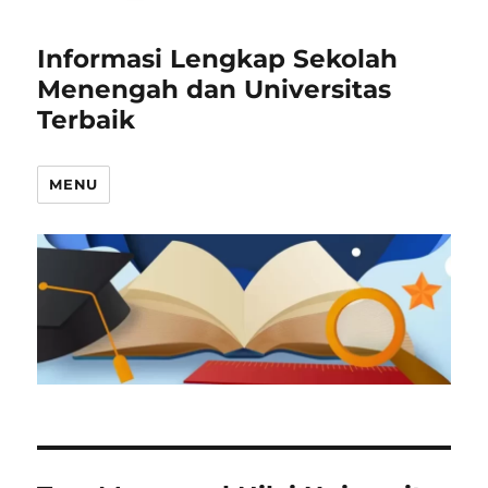
Informasi Lengkap Sekolah
Menengah dan Universitas
Terbaik
MENU