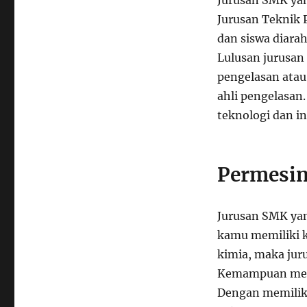
Jurusan SMK yan
Jurusan Teknik 
dan siswa diara
Lulusan jurusan
pengelasan atau
ahli pengelasan.
teknologi dan i
Permesi
Jurusan SMK yan
kamu memiliki k
kimia, maka juru
Kemampuan meng
Dengan memiliki