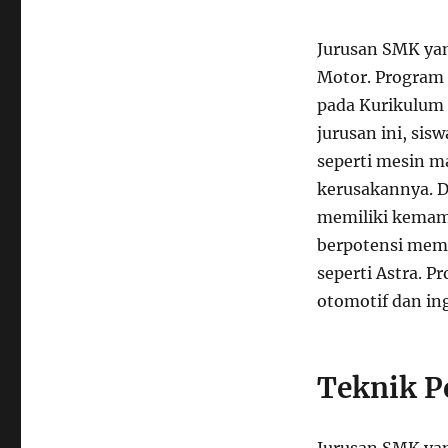
Jurusan SMK yan
Motor. Program 
pada Kurikulum 
jurusan ini, si
seperti mesin m
kerusakannya. D
memiliki kemam
berpotensi memb
seperti Astra. 
otomotif dan ing
Teknik P