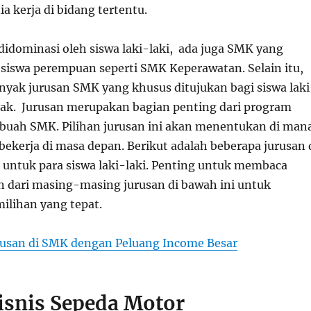
a kerja di bidang tertentu.
idominasi oleh siswa laki-laki, ada juga SMK yang
 siswa perempuan seperti SMK Keperawatan. Selain itu,
anyak jurusan SMK yang khusus ditujukan bagi siswa laki
yak. Jurusan merupakan bagian penting dari program
ebuah SMK. Pilihan jurusan ini akan menentukan di man
bekerja di masa depan. Berikut adalah beberapa jurusan 
untuk para siswa laki-laki. Penting untuk membaca
an dari masing-masing jurusan di bawah ini untuk
lihan yang tepat.
rusan di SMK dengan Peluang Income Besar
isnis Sepeda Motor