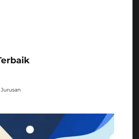
Terbaik
Jurusan