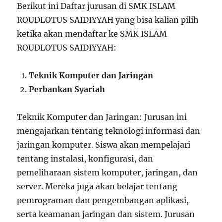
Berikut ini Daftar jurusan di SMK ISLAM
ROUDLOTUS SAIDIYYAH yang bisa kalian pilih
ketika akan mendaftar ke SMK ISLAM
ROUDLOTUS SAIDIYYAH:
Teknik Komputer dan Jaringan
Perbankan Syariah
Teknik Komputer dan Jaringan: Jurusan ini
mengajarkan tentang teknologi informasi dan
jaringan komputer. Siswa akan mempelajari
tentang instalasi, konfigurasi, dan
pemeliharaan sistem komputer, jaringan, dan
server. Mereka juga akan belajar tentang
pemrograman dan pengembangan aplikasi,
serta keamanan jaringan dan sistem. Jurusan