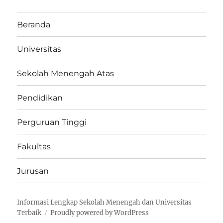
Beranda
Universitas
Sekolah Menengah Atas
Pendidikan
Perguruan Tinggi
Fakultas
Jurusan
Informasi Lengkap Sekolah Menengah dan Universitas
Terbaik
Proudly powered by WordPress