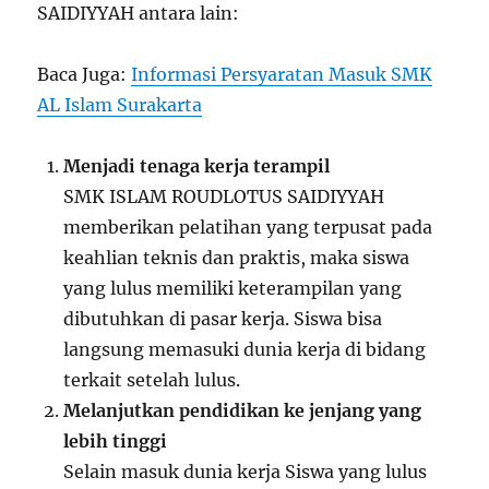
SAIDIYYAH antara lain:
Baca Juga:
Informasi Persyaratan Masuk SMK
AL Islam Surakarta
Menjadi tenaga kerja terampil
SMK ISLAM ROUDLOTUS SAIDIYYAH
memberikan pelatihan yang terpusat pada
keahlian teknis dan praktis, maka siswa
yang lulus memiliki keterampilan yang
dibutuhkan di pasar kerja. Siswa bisa
langsung memasuki dunia kerja di bidang
terkait setelah lulus.
Melanjutkan pendidikan ke jenjang yang
lebih tinggi
Selain masuk dunia kerja Siswa yang lulus