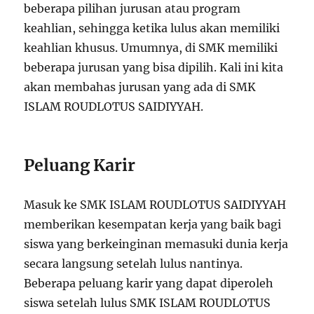
beberapa pilihan jurusan atau program
keahlian, sehingga ketika lulus akan memiliki
keahlian khusus. Umumnya, di SMK memiliki
beberapa jurusan yang bisa dipilih. Kali ini kita
akan membahas jurusan yang ada di SMK
ISLAM ROUDLOTUS SAIDIYYAH.
Peluang Karir
Masuk ke SMK ISLAM ROUDLOTUS SAIDIYYAH
memberikan kesempatan kerja yang baik bagi
siswa yang berkeinginan memasuki dunia kerja
secara langsung setelah lulus nantinya.
Beberapa peluang karir yang dapat diperoleh
siswa setelah lulus SMK ISLAM ROUDLOTUS