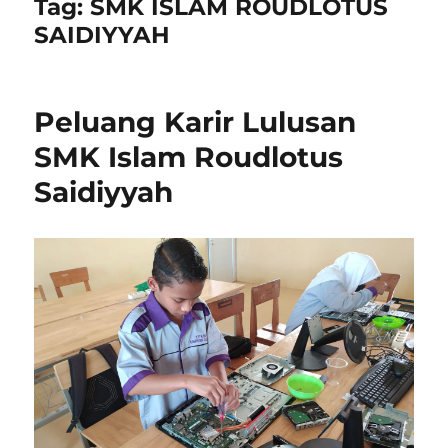
Tag:
SMK ISLAM ROUDLOTUS
SAIDIYYAH
Peluang Karir Lulusan
SMK Islam Roudlotus
Saidiyyah